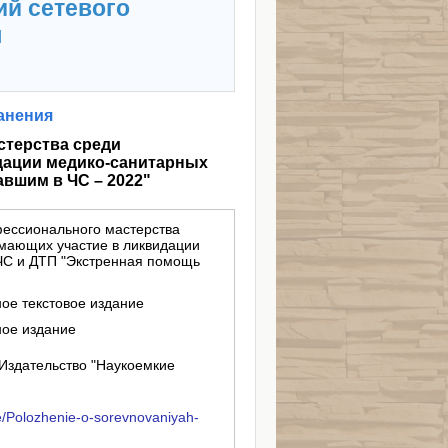
ий сетевого
я
анения
стерства среди
дации медико-санитарных
вшим в ЧС – 2022"
ессионального мастерства
имающих участие в ликвидации
ЧС и ДТП "Экстренная помощь
ное текстовое издание
ное издание
Издательство "Наукоемкие
ive/Polozhenie-o-sorevnovaniyah-