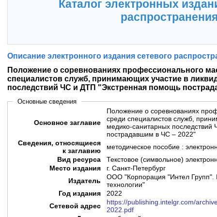
Каталог электронных издан
распространени
Описание электронного издания сетевого распростр
Положение о соревнованиях профессионального ма
специалистов служб, принимающих участие в ликви
последствий ЧС и ДТП "Экстренная помощь пострада
Основные сведения
Положение о соревнованиях проф
среди специалистов служб, прин
Основное заглавие
медико-санитарных последствий 
пострадавшим в ЧС – 2022"
Сведения, относящиеся
методическое пособие : электрон
к заглавию
Вид ресурса
Текстовое (символьное) электрон
Место издания
г. Санкт-Петербург
ООО "Корпорация "Интел Групп". 
Издатель
технологии"
Год издания
2022
https://publishing.intelgr.com/arch
Сетевой адрес
2022.pdf