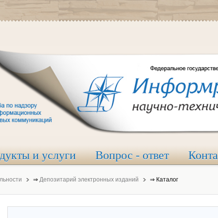
дукты и услуги
Вопрос - ответ
Конт
льности
⇒
Депозитарий электронных изданий
⇒
Каталог