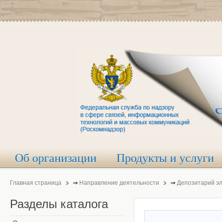
Об организации
Продукты и услуги
Главная страница
⇒
Направление деятельности
⇒
Депозитарий э
Разделы
каталога