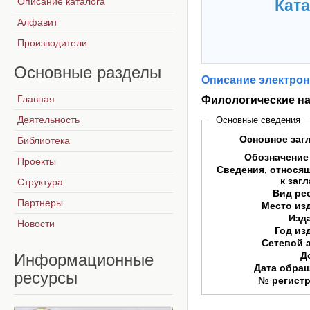
Описание каталога
Ката
Алфавит
Производители
Основные
разделы
Описание электрон
Главная
Филологические нау
Деятельность
Основные сведения
Основное заг
Библиотека
Обозначение
Проекты
Сведения, относя
к заг
Структура
Вид ре
Партнеры
Место из
Изд
Новости
Год из
Сетевой 
Д
Информационные
Дата обра
ресурсы
№ регист