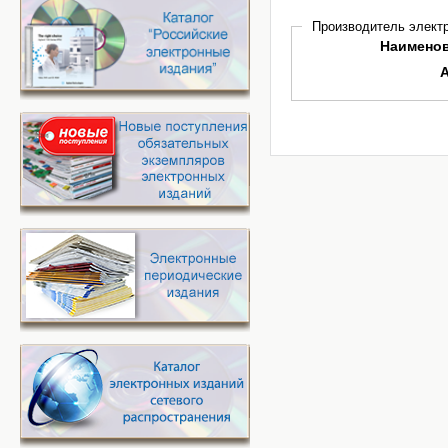
Производитель электр
Наимено