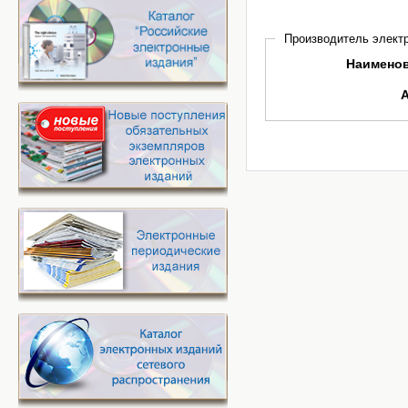
Производитель электр
Наимено