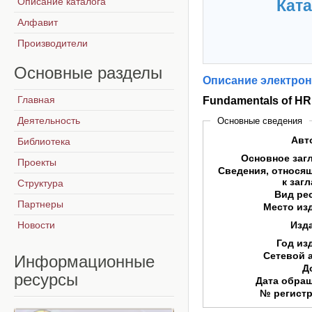
Описание каталога
Ката
Алфавит
Производители
Основные
разделы
Описание электрон
Главная
Fundamentals of H
Деятельность
Основные сведения
Авт
Библиотека
Основное заг
Проекты
Сведения, относя
к заг
Структура
Вид ре
Партнеры
Место из
Новости
Изд
Год из
Сетевой 
Информационные
Д
ресурсы
Дата обра
№ регист