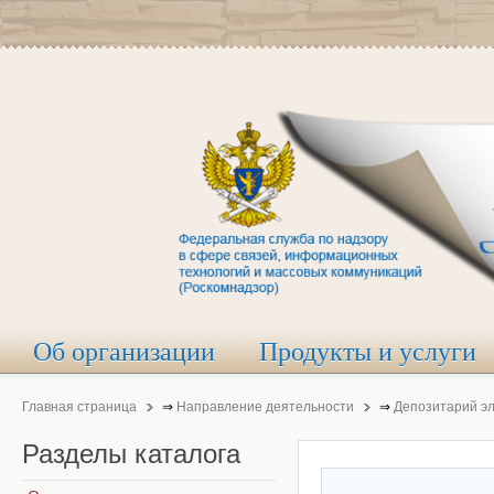
Об организации
Продукты и услуги
Главная страница
⇒
Направление деятельности
⇒
Депозитарий э
Разделы
каталога