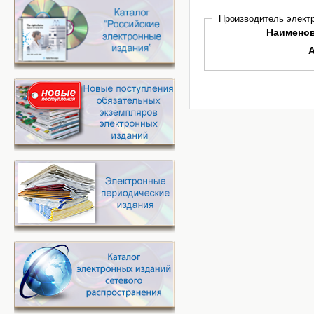
Производитель электр
Наимено