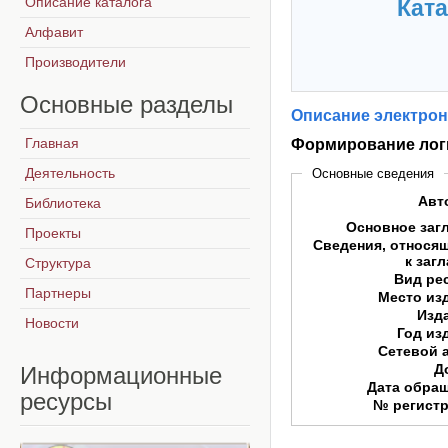
Описание каталога
Ката
Алфавит
Производители
Основные
разделы
Описание электрон
Главная
Формирование логи
Деятельность
Основные сведения
Авт
Библиотека
Основное заг
Проекты
Сведения, относя
к заг
Структура
Вид ре
Партнеры
Место из
Изд
Новости
Год из
Сетевой 
Д
Информационные
Дата обра
ресурсы
№ регист