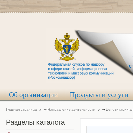
Об организации
Продукты и услуги
Главная страница
⇒
Направление деятельности
⇒
Депозитарий э
Разделы
каталога