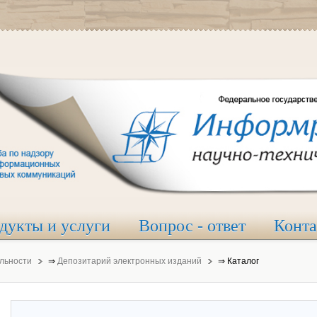
дукты и услуги
Вопрос - ответ
Конт
льности
⇒
Депозитарий электронных изданий
⇒
Каталог