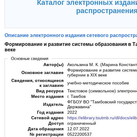
Каталог электронных издан
распространени
Описание электронного издания сетевого распростр
Формирование и развитие системы образования в Та
веке
Основные сведения
Автор(ы)
Акользина М. К. (Марина Констан
Формирование и развитие систем
Основное заглавие
губернии в XIX веке
Сведения, относящиеся
учебно-методическое пособие
к заглавию
Вид ресурса
Текстовое (символьное) электрон
Место издания
г. Тамбов
ФГБОУ ВО "Тамбовский государств
Издатель
Державина"
Год издания
2022
Сетевой адрес
https://elibrary.tsutmb.ru/dl/docs/eli
Доступ
ограниченный
Дата обращения
12.07.2022
№ регистрации
0522200537