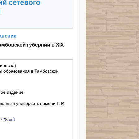
ий сетевого
я
анения
мбовской губернии в XIX
тиновна)
ы образования в Тамбовской
ное издание
енный университет имени Г. Р.
b722.pdf