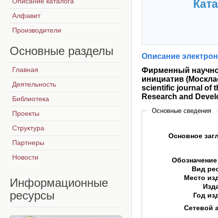
Описание каталога
Ката
Алфавит
Производители
Основные
разделы
Описание электрон
Главная
Фирменный научно-
инициатив (Москлас
Деятельность
scientific journal of
Research and Deve
Библиотека
Основные сведения
Проекты
Структура
Основное заг
Партнеры
Новости
Обозначение
Вид ре
Место из
Информационные
Изд
ресурсы
Год из
Сетевой 