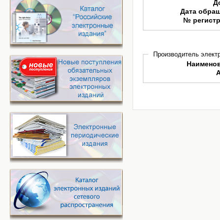
Д
Дата обра
№ регист
Производитель электр
Наимено