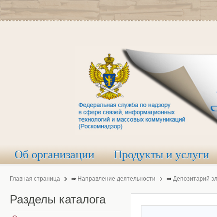
Об организации
Продукты и услуги
Главная страница
⇒
Направление деятельности
⇒
Депозитарий э
Разделы
каталога