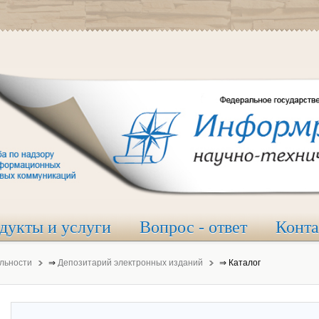
дукты и услуги
Вопрос - ответ
Конт
льности
⇒
Депозитарий электронных изданий
⇒
Каталог