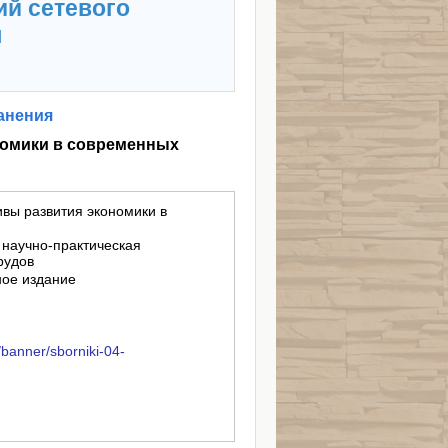
ий сетевого
я
анения
номики в современных
вы развития экономики в
 научно-практическая
рудов
ное издание
/banner/sborniki-04-