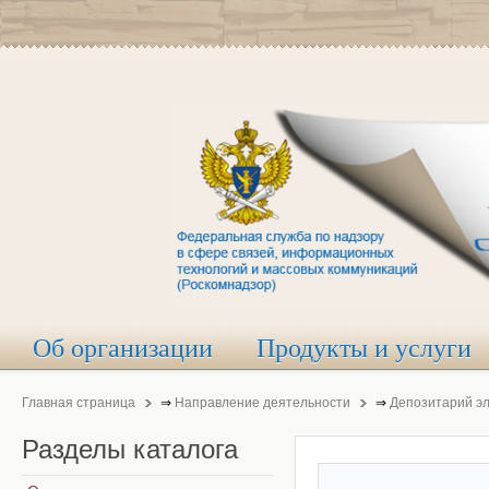
Об организации
Продукты и услуги
Главная страница
⇒
Направление деятельности
⇒
Депозитарий э
Разделы
каталога