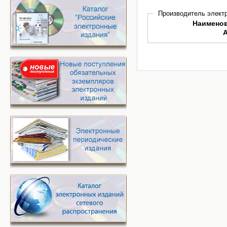
Производитель электр
Наимено