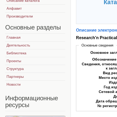
Описание каталога
Ката
Алфавит
Производители
Основные
разделы
Описание электрон
Главная
Research'n Practic
Деятельность
Основные сведения
Основное заг
Библиотека
Обозначение
Проекты
Сведения, относя
к заг
Структура
Вид ре
Партнеры
Место из
Изд
Новости
Год из
Сетевой 
Д
Информационные
Дата обра
ресурсы
№ регист