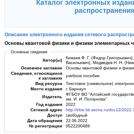
Каталог электронных издан
распространени
Описание электронного издания сетевого распростр
Основы квантовой физики и физики элементарных ч
Основные сведения
Кижаев Ф. Г. (Федор Григорьевич)
Автор(ы)
Васильевич); Медведев Н. Н. (Ни
Основное заглавие
Основы квантовой физики и физи
Сведения, относящиеся
учебное пособие
к заглавию
Вид ресурса
Текстовое (символьное) электрон
Место издания
г. Барнаул
ФГБОУ ВО "Алтайский государств
Издатель
им. И. И. Ползунова"
Год издания
2022
Сетевой адрес
http://irbis.bti.secna.ru/doc12/2022
Доступ
свободный
Дата обращения
22.06.2022
№ регистрации
0522200489