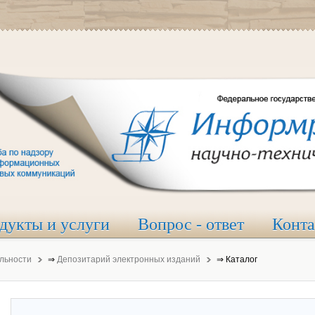
дукты и услуги
Вопрос - ответ
Конт
льности
⇒
Депозитарий электронных изданий
⇒
Каталог