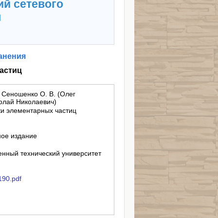
ий сетевого
я
анения
астиц
; Сеношенко О. В. (Олег
колай Николаевич)
ки элементарных частиц
ное издание
енный технический университет
-190.pdf