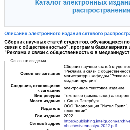
Каталог электронных издан
распространени
Описание электронного издания сетевого распростр
Сборник научных статей студентов, обучающихся п
связи с общественностью", программ бакалавриата
"Реклама и связи с общественностью в медиаиндуст
Основные сведения
Сборник научных статей студент
"Реклама и связи с общественнос
Основное заглавие
магистратуры кафедры "Реклама и
медиаиндустрии"
Сведения, относящиеся
электронное текстовое издание
к заглавию
Вид ресурса
Текстовое (символьное) электрон
Место издания
г. Санкт-Петербург
ООО "Корпорация "Интел Групп". 
Издатель
технологии"
Год издания
2022
https://publishing.intelgr.com/archiv
Сетевой адрес
obschestvennostyu-2022.pdf