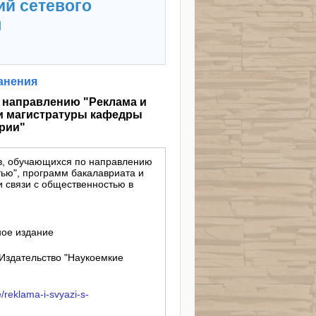
ий сетевого
я
анения
о направлению "Реклама и
 и магистратуры кафедры
рии"
ов, обучающихся по направлению
тью", программ бакалавриата и
 связи с общественностью в
ное издание
Издательство "Наукоемкие
e/reklama-i-svyazi-s-