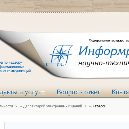
дукты и услуги
Вопрос - ответ
Конт
льности
⇒
Депозитарий электронных изданий
⇒
Каталог