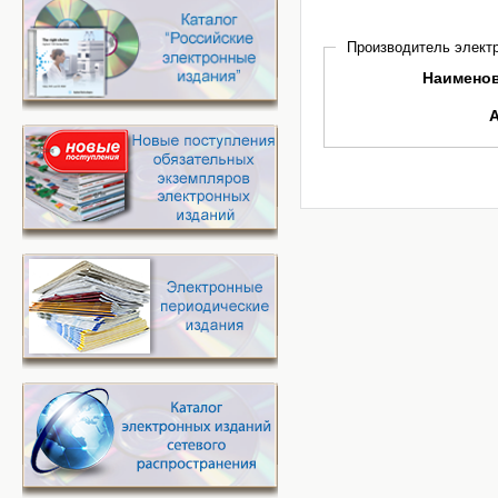
Производитель электр
Наимено