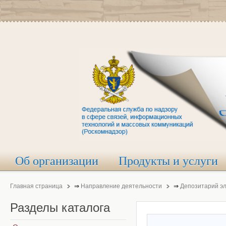
Об организации
Продукты и услуги
Главная страница
⇒
Направление деятельности
⇒
Депозитарий э
Разделы
каталога