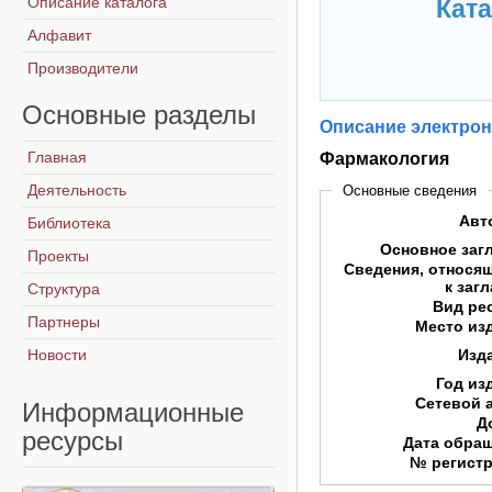
Описание каталога
Ката
Алфавит
Производители
Основные
разделы
Описание электрон
Главная
Фармакология
Деятельность
Основные сведения
Авт
Библиотека
Основное заг
Проекты
Сведения, относя
к заг
Структура
Вид ре
Партнеры
Место из
Новости
Изд
Год из
Сетевой 
Информационные
Д
ресурсы
Дата обра
№ регист