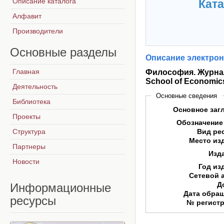
Описание каталога
Ката
Алфавит
Производители
Основные
разделы
Описание электрон
Главная
Философия. Журнал 
School of Economic
Деятельность
Основные сведения
Библиотека
Основное заг
Проекты
Обозначение
Структура
Вид ре
Место из
Партнеры
Изд
Новости
Год из
Сетевой 
Д
Информационные
Дата обра
ресурсы
№ регист