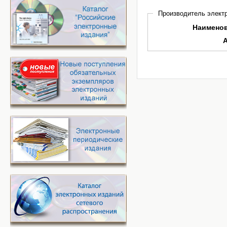
Производитель электр
Наимено