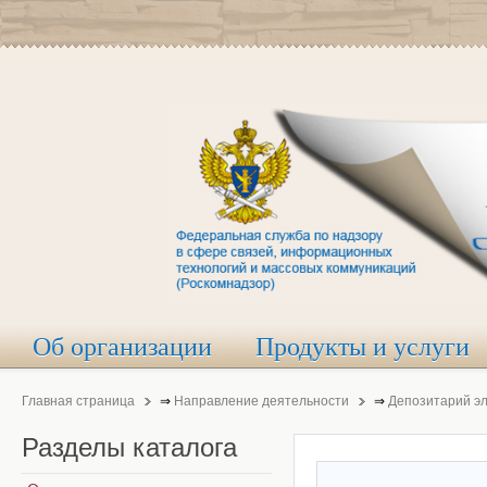
Об организации
Продукты и услуги
Главная страница
⇒
Направление деятельности
⇒
Депозитарий э
Разделы
каталога