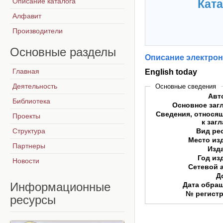
Описание каталога
Ката
Алфавит
Производители
Основные
разделы
Описание электрон
Главная
English today
Деятельность
Основные сведения
Авт
Библиотека
Основное заг
Сведения, относя
Проекты
к заг
Структура
Вид ре
Место из
Партнеры
Изд
Год из
Новости
Сетевой 
Д
Информационные
Дата обра
№ регист
ресурсы