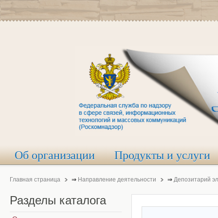
Об организации
Продукты и услуги
Главная страница
⇒
Направление деятельности
⇒
Депозитарий э
Разделы
каталога