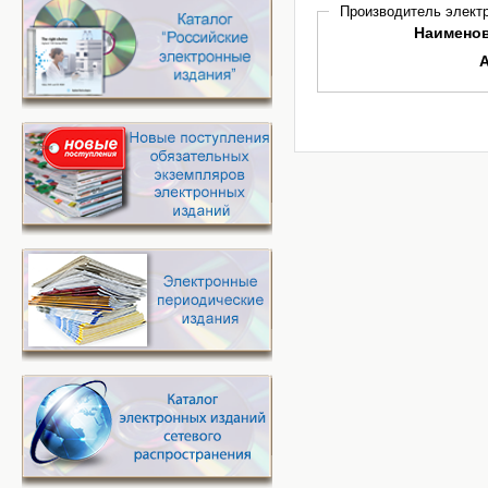
Производитель электр
Наимено