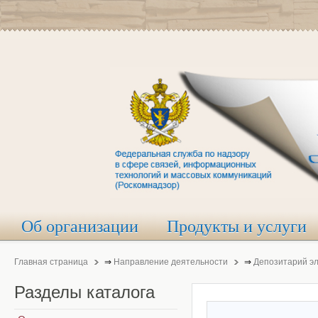
Об организации
Продукты и услуги
Главная страница
⇒
Направление деятельности
⇒
Депозитарий э
Разделы
каталога