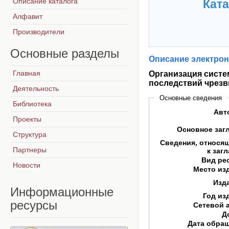
Описание каталога
Ката
Алфавит
Производители
Основные
разделы
Описание электрон
Главная
Организация систе
последствий чрез
Деятельность
Основные сведения
Библиотека
Авт
Проекты
Основное заг
Структура
Сведения, относя
Партнеры
к заг
Вид ре
Новости
Место из
Изд
Информационные
Год из
ресурсы
Сетевой 
Д
Дата обра