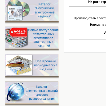
№ регист
Производитель электр
Наимено