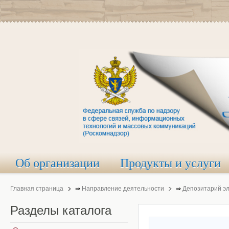
Об организации
Продукты и услуги
Главная страница
⇒
Направление деятельности
⇒
Депозитарий э
Разделы
каталога