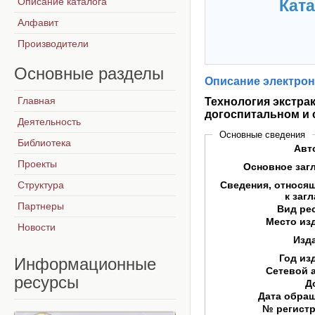
Описание каталога
Ката
Алфавит
Производители
Основные
разделы
Описание электрон
Главная
Технология экстра
догоспитальном и 
Деятельность
Основные сведения
Библиотека
Авт
Проекты
Основное заг
Структура
Сведения, относя
к заг
Партнеры
Вид ре
Место из
Новости
Изд
Год из
Информационные
Сетевой 
ресурсы
Д
Дата обра
№ регист