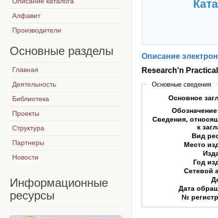
Описание каталога
Ката
Алфавит
Производители
Основные
разделы
Описание электрон
Главная
Research'n Practic
Деятельность
Основные сведения
Основное заг
Библиотека
Обозначение
Проекты
Сведения, относя
к заг
Структура
Вид ре
Партнеры
Место из
Изд
Новости
Год из
Сетевой 
Д
Информационные
Дата обра
ресурсы
№ регист