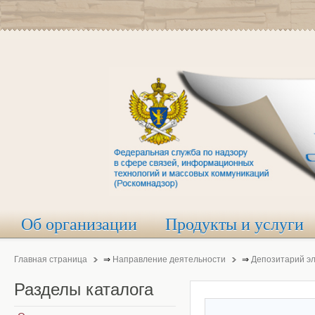
Об организации
Продукты и услуги
Главная страница
⇒
Направление деятельности
⇒
Депозитарий э
Разделы
каталога