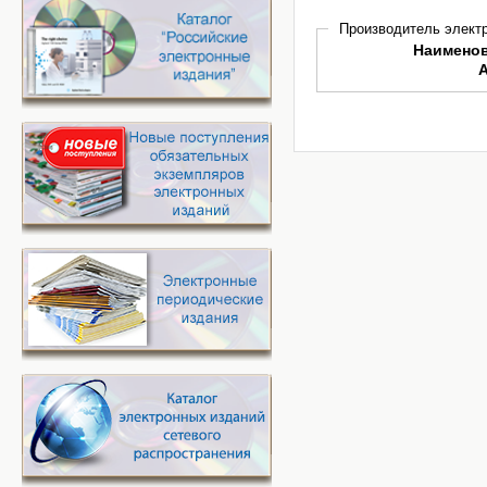
Производитель электр
Наимено