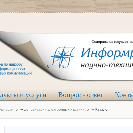
дукты и услуги
Вопрос - ответ
Конт
льности
⇒
Депозитарий электронных изданий
⇒
Каталог