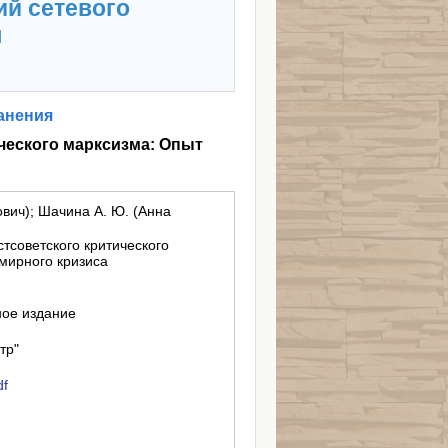
ий сетевого
я
анения
ческого марксизма: Опыт
вич); Шачина А. Ю. (Анна
тсоветского критического
мирного кризиса
ное издание
тр"
df