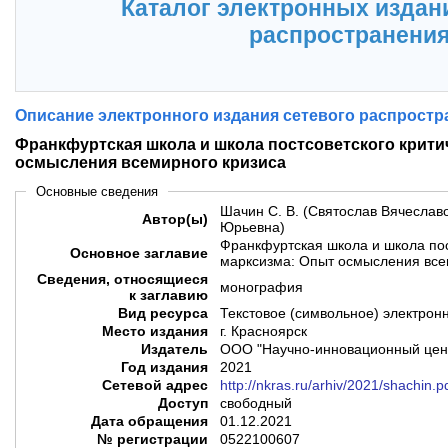
Каталог электронных издан
распространени
Описание электронного издания сетевого распростр
Франкфуртская школа и школа постсоветского крити
осмысления всемирного кризиса
Основные сведения
Шачин С. В. (Святослав Вячеславо
Автор(ы)
Юрьевна)
Франкфуртская школа и школа пос
Основное заглавие
марксизма: Опыт осмысления все
Сведения, относящиеся
монография
к заглавию
Вид ресурса
Текстовое (символьное) электрон
Место издания
г. Красноярск
Издатель
ООО "Научно-инновационный цен
Год издания
2021
Сетевой адрес
http://nkras.ru/arhiv/2021/shachin.p
Доступ
свободный
Дата обращения
01.12.2021
№ регистрации
0522100607