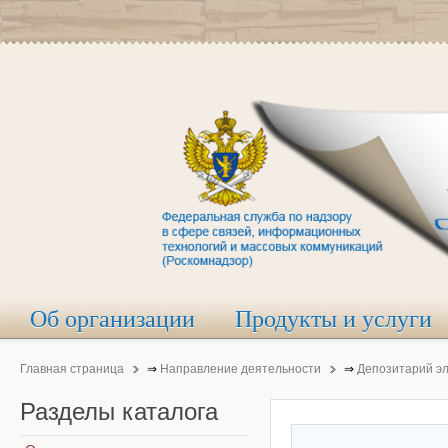
Об организации
Продукты и услуги
Главная страница
⇒
Направление деятельности
⇒
Депозитарий э
Разделы
каталога