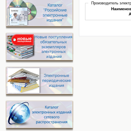
Производитель электр
Наимено