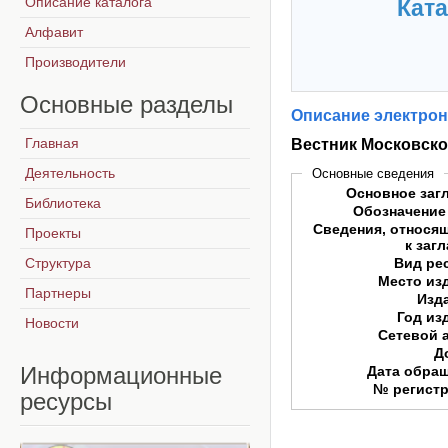
Описание каталога
Ката
Алфавит
Производители
Основные
разделы
Описание электрон
Главная
Вестник Московско
Деятельность
Основные сведения
Основное заг
Библиотека
Обозначение
Сведения, относя
Проекты
к заг
Структура
Вид ре
Место из
Партнеры
Изд
Год из
Новости
Сетевой 
Д
Информационные
Дата обра
№ регист
ресурсы