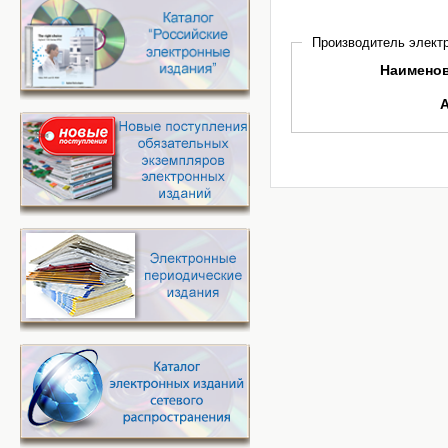
Производитель электр
Наимено