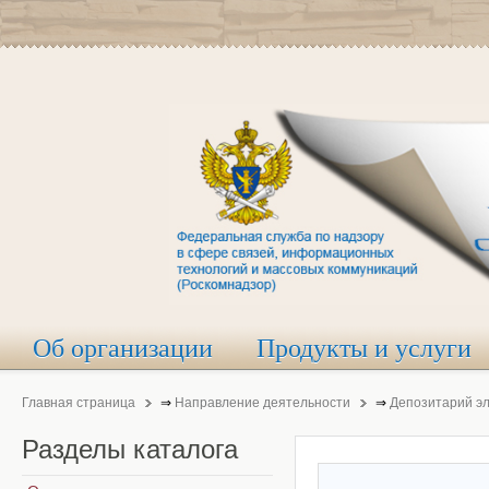
Об организации
Продукты и услуги
Главная страница
⇒
Направление деятельности
⇒
Депозитарий э
Разделы
каталога