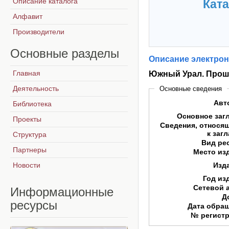
Описание каталога
Ката
Алфавит
Производители
Основные
разделы
Описание электрон
Главная
Южный Урал. Прошл
Деятельность
Основные сведения
Авт
Библиотека
Основное заг
Проекты
Сведения, относя
к заг
Структура
Вид ре
Партнеры
Место из
Новости
Изд
Год из
Сетевой 
Информационные
Д
ресурсы
Дата обра
№ регист