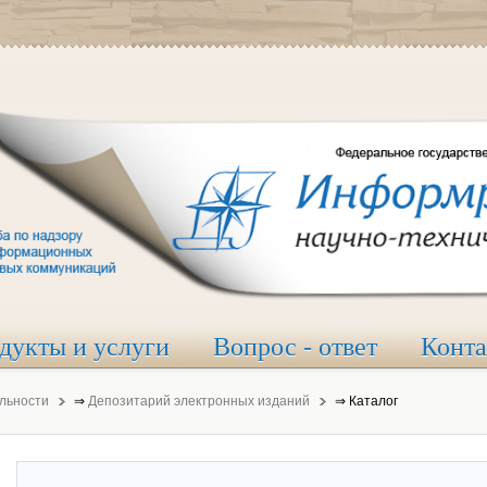
дукты и услуги
Вопрос - ответ
Конт
льности
⇒
Депозитарий электронных изданий
⇒
Каталог