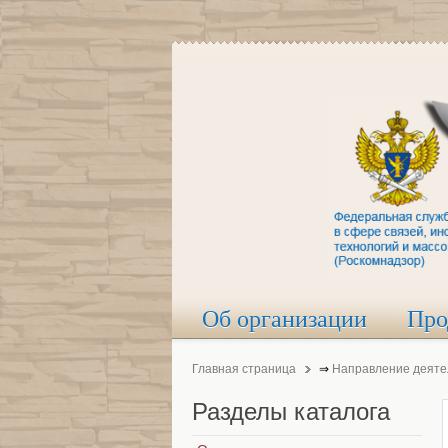
Об организации
Про
Главная страница
⇒
Направление деяте
Разделы
каталога