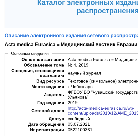
Каталог электронных издан
распространени
Описание электронного издания сетевого распростр
Acta medica Eurasica = Медицинский вестник Евразии
Основные сведения
Основное заглавие
Acta medica Eurasica = Медицинск
Обозначение тома
№ 4, 2019
Сведения, относящиеся
научный журнал
к заглавию
Вид ресурса
Текстовое (символьное) электрон
Место издания
г. Чебоксары
ФГБОУ ВО "Чувашский государств
Издатель
Ульянова"
Год издания
2019
http://acta-medica-eurasica.ru/wp-
Сетевой адрес
content/uploads/2019/12/AME_201
Доступ
свободный
Дата обращения
05.07.2021
№ регистрации
0522100361