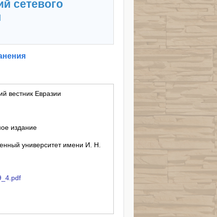
ий сетевого
я
анения
ий вестник Евразии
ное издание
енный университет имени И. Н.
9_4.pdf