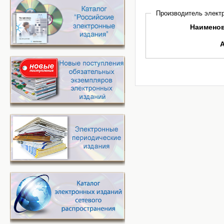
Производитель электр
Наимено