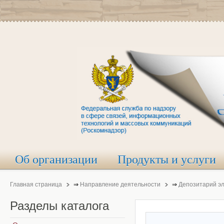
Об организации
Продукты и услуги
Главная страница
⇒
Направление деятельности
⇒
Депозитарий э
Разделы
каталога