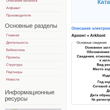
Описание каталога
Ката
Алфавит
Производители
Основные
разделы
Описание электрон
Главная
Архонт = Arkhont
Деятельность
Основные сведения
Основное заг
Библиотека
Обозначение
Сведения, относя
Проекты
к заг
Структура
Вид ре
Место из
Партнеры
Изд
Новости
Год из
Сетевой 
Д
Информационные
Дата обра
ресурсы
№ регист