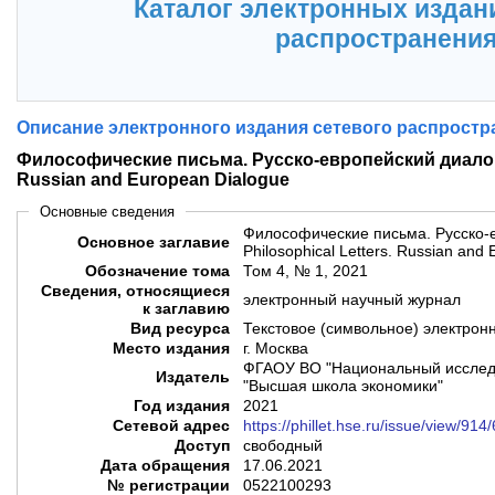
Каталог электронных издан
распространени
Описание электронного издания сетевого распростр
Философические письма. Русско-европейский диалог =
Russian and European Dialogue
Основные сведения
Философические письма. Русско-
Основное заглавие
Philosophical Letters. Russian and
Обозначение тома
Том 4, № 1, 2021
Сведения, относящиеся
электронный научный журнал
к заглавию
Вид ресурса
Текстовое (символьное) электрон
Место издания
г. Москва
ФГАОУ ВО "Национальный исследо
Издатель
"Высшая школа экономики"
Год издания
2021
Сетевой адрес
https://phillet.hse.ru/issue/view/914
Доступ
свободный
Дата обращения
17.06.2021
№ регистрации
0522100293