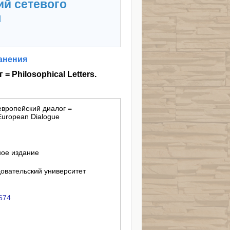
ий сетевого
я
анения
 Philosophical Letters.
европейский диалог =
 European Dialogue
ное издание
вательский университет
/674