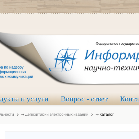
дукты и услуги
Вопрос - ответ
Конт
льности
⇒
Депозитарий электронных изданий
⇒
Каталог