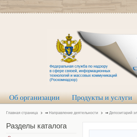
Об организации
Продукты и услуги
Главная страница
⇒
Направление деятельности
⇒
Депозитарий э
Разделы
каталога