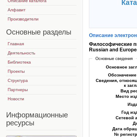
Описание каталога
Ката
Алфавит
Производители
Основные
разделы
Описание электрон
Главная
Философические пис
Russian and Europe
Деятельность
Основные сведения
Библиотека
Основное заг
Проекты
Обозначение
Структура
Сведения, относя
к заг
Партнеры
Вид ре
Место из
Новости
Изд
Год из
Информационные
Сетевой 
ресурсы
Д
Дата обра
№ регист