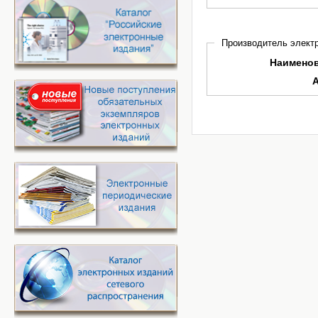
Производитель электр
Наимено