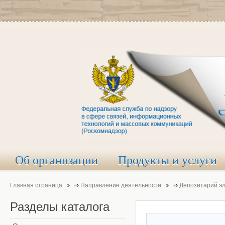
Об организации
Продукты и услуги
Главная страница
⇒
Направление деятельности
⇒
Депозитарий э
Разделы
каталога