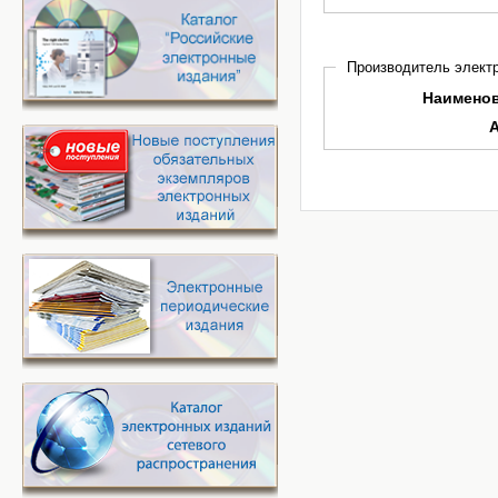
Производитель электр
Наимено