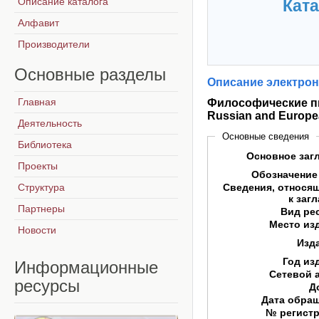
Описание каталога
Ката
Алфавит
Производители
Основные
разделы
Описание электрон
Главная
Философические пис
Russian and Europe
Деятельность
Основные сведения
Библиотека
Основное заг
Проекты
Обозначение
Структура
Сведения, относя
к заг
Партнеры
Вид ре
Место из
Новости
Изд
Год из
Информационные
Сетевой 
ресурсы
Д
Дата обра
№ регист