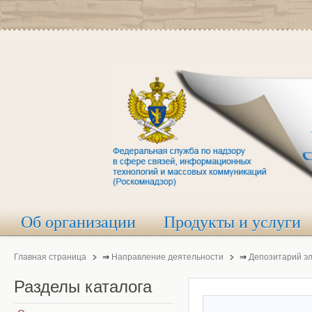
Об организации
Продукты и услуги
Главная страница
⇒
Направление деятельности
⇒
Депозитарий э
Разделы
каталога