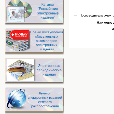
Производитель электр
Наимено