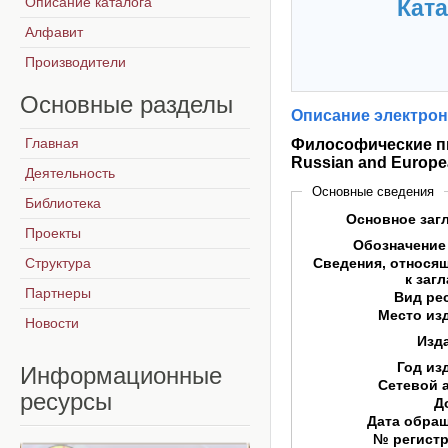
Описание каталога
Ката
Алфавит
Производители
Основные
разделы
Описание электрон
Главная
Философические пис
Russian and Europe
Деятельность
Основные сведения
Библиотека
Основное заг
Проекты
Обозначение
Структура
Сведения, относя
к заг
Партнеры
Вид ре
Место из
Новости
Изд
Год из
Информационные
Сетевой 
ресурсы
Д
Дата обра
№ регист