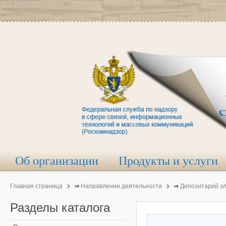
Об организации
Продукты и услуги
Главная страница
⇒
Направление деятельности
⇒
Депозитарий э
Разделы
каталога