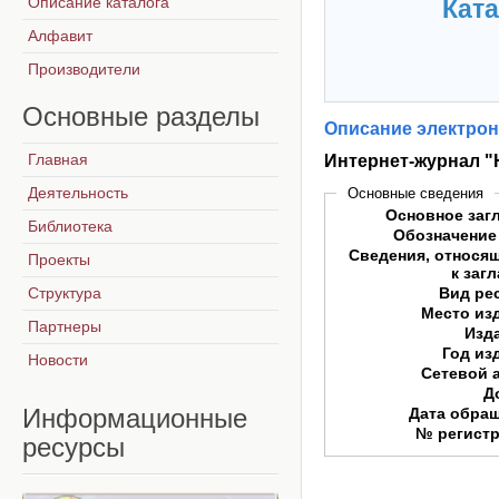
Описание каталога
Ката
Алфавит
Производители
Основные
разделы
Описание электрон
Главная
Интернет-журнал "
Деятельность
Основные сведения
Основное заг
Библиотека
Обозначение
Сведения, относя
Проекты
к заг
Структура
Вид ре
Место из
Партнеры
Изд
Год из
Новости
Сетевой 
Д
Информационные
Дата обра
№ регист
ресурсы