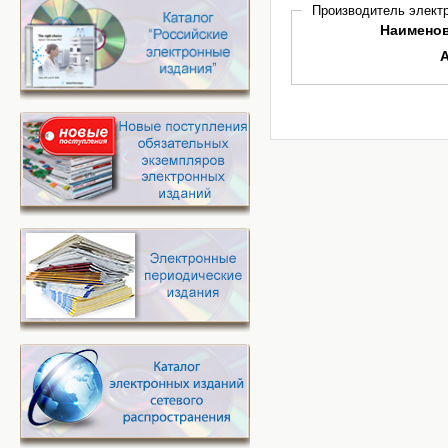
Производитель электр
Наимено