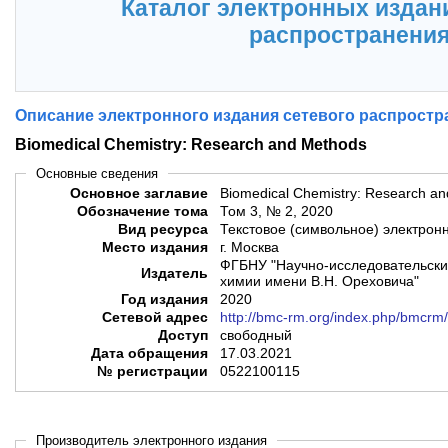
Каталог электронных издан
распространени
Описание электронного издания сетевого распростр
Biomedical Chemistry: Research and Methods
Основные сведения
Основное заглавие
Biomedical Chemistry: Research a
Обозначение тома
Том 3, № 2, 2020
Вид ресурса
Текстовое (символьное) электрон
Место издания
г. Москва
ФГБНУ "Научно-исследовательски
Издатель
химии имени В.Н. Ореховича"
Год издания
2020
Сетевой адрес
http://bmc-rm.org/index.php/bmcrm/
Доступ
свободный
Дата обращения
17.03.2021
№ регистрации
0522100115
Производитель электронного издания