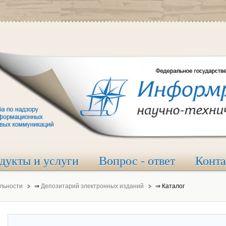
дукты и услуги
Вопрос - ответ
Конт
льности
⇒
Депозитарий электронных изданий
⇒
Каталог