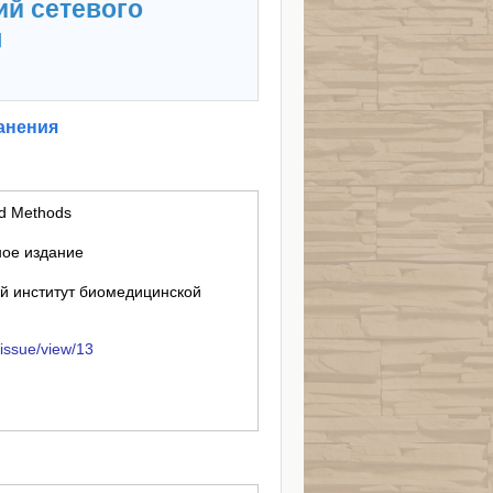
ий сетевого
я
анения
nd Methods
ное издание
й институт биомедицинской
issue/view/13