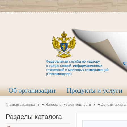
Об организации
Продукты и услуги
Главная страница
⇒
Направление деятельности
⇒
Депозитарий э
Разделы
каталога