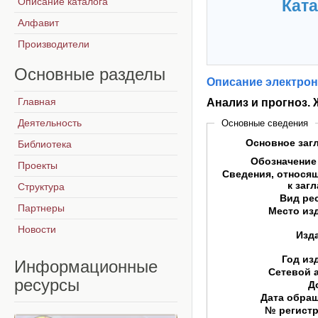
Описание каталога
Ката
Алфавит
Производители
Основные
разделы
Описание электрон
Главная
Анализ и прогноз. 
Деятельность
Основные сведения
Основное заг
Библиотека
Обозначение
Проекты
Сведения, относя
к заг
Структура
Вид ре
Партнеры
Место из
Новости
Изд
Год из
Информационные
Сетевой 
ресурсы
Д
Дата обра
№ регист