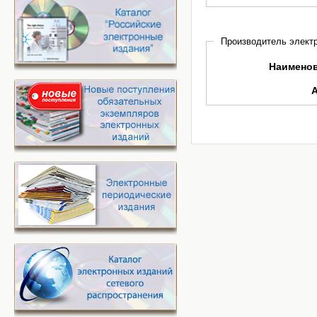
Производитель электр
Наимено