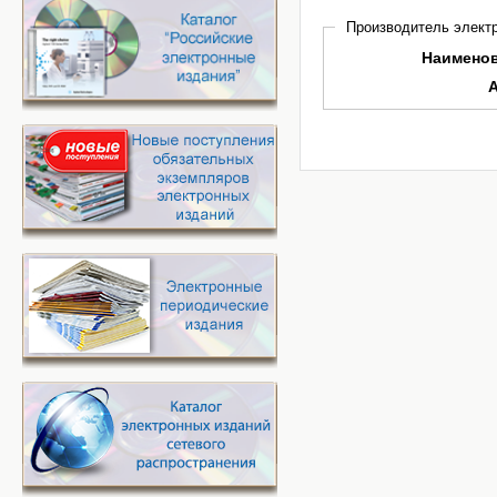
Производитель электр
Наимено