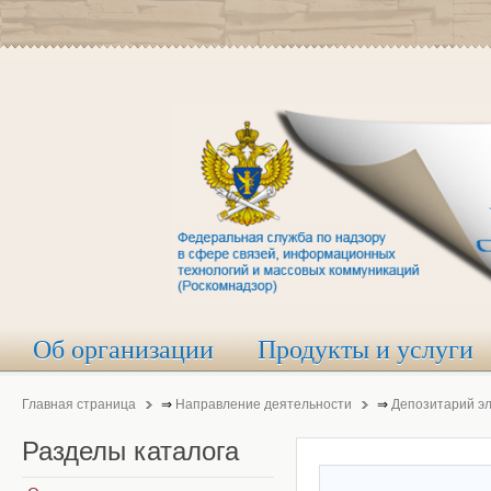
Об организации
Продукты и услуги
Главная страница
⇒
Направление деятельности
⇒
Депозитарий э
Разделы
каталога