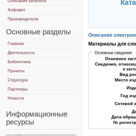
Описание каталога
Ката
Алфавит
Производители
Основные
разделы
Описание электрон
Главная
Материалы для сло
Деятельность
Основные сведения
Основное заг
Библиотека
Сведения, относя
к заг
Проекты
Вид ре
Структура
Место из
Изд
Партнеры
Год из
Новости
Сетевой 
Д
Информационные
Дата обра
ресурсы
№ регист