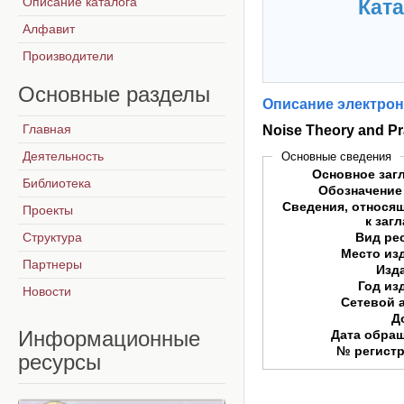
Описание каталога
Ката
Алфавит
Производители
Основные
разделы
Описание электрон
Главная
Noise Theory and Pr
Деятельность
Основные сведения
Основное заг
Библиотека
Обозначение
Сведения, относя
Проекты
к заг
Структура
Вид ре
Место из
Партнеры
Изд
Год из
Новости
Сетевой 
Д
Информационные
Дата обра
№ регист
ресурсы