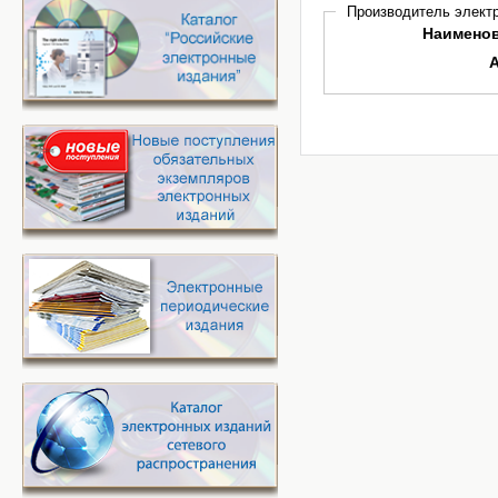
Производитель электр
Наимено