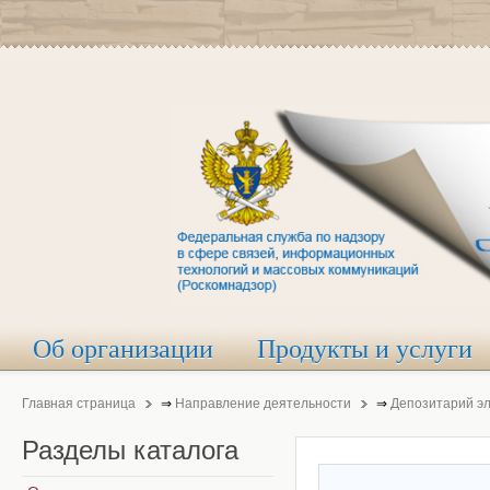
Об организации
Продукты и услуги
Главная страница
⇒
Направление деятельности
⇒
Депозитарий э
Разделы
каталога