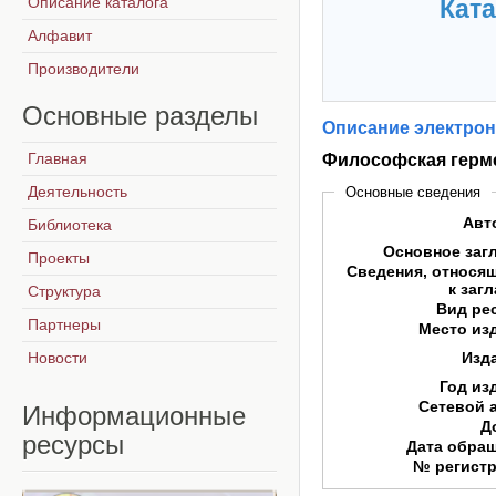
Описание каталога
Ката
Алфавит
Производители
Основные
разделы
Описание электрон
Главная
Философская герм
Деятельность
Основные сведения
Авт
Библиотека
Основное заг
Проекты
Сведения, относя
к заг
Структура
Вид ре
Партнеры
Место из
Новости
Изд
Год из
Сетевой 
Информационные
Д
ресурсы
Дата обра
№ регист