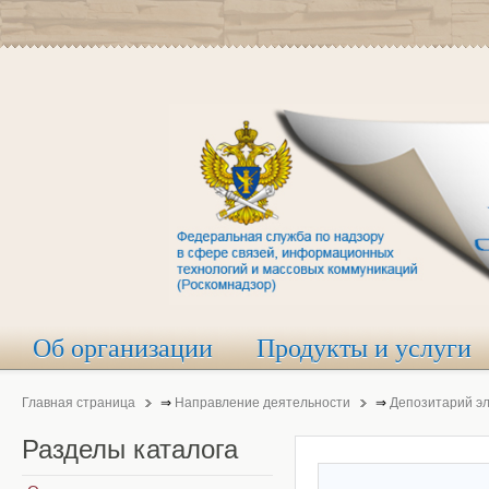
Об организации
Продукты и услуги
Главная страница
⇒
Направление деятельности
⇒
Депозитарий э
Разделы
каталога