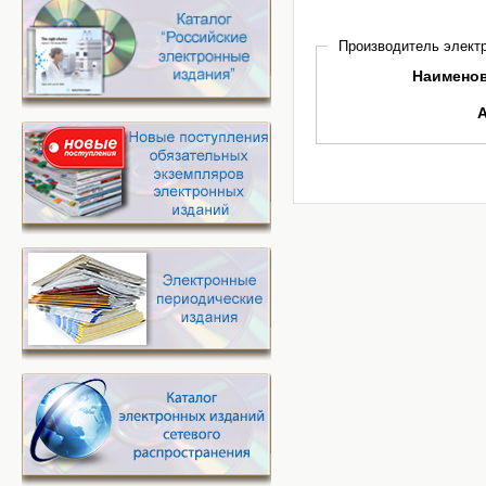
Производитель электр
Наимено