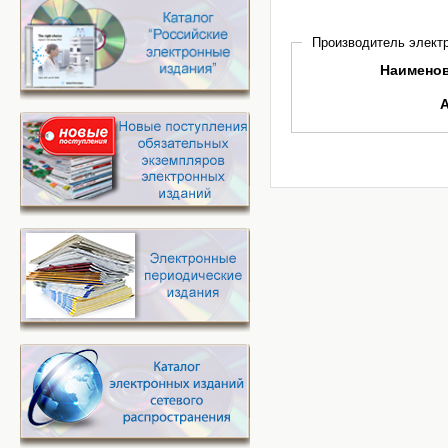
Производитель электр
Наимено