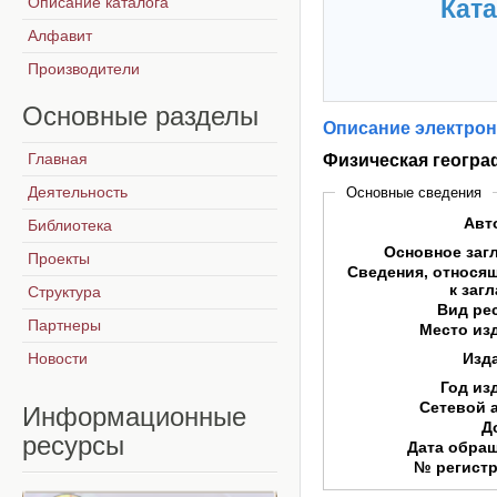
Описание каталога
Ката
Алфавит
Производители
Основные
разделы
Описание электрон
Главная
Физическая геогра
Деятельность
Основные сведения
Авт
Библиотека
Основное заг
Проекты
Сведения, относя
к заг
Структура
Вид ре
Партнеры
Место из
Новости
Изд
Год из
Сетевой 
Информационные
Д
ресурсы
Дата обра
№ регист