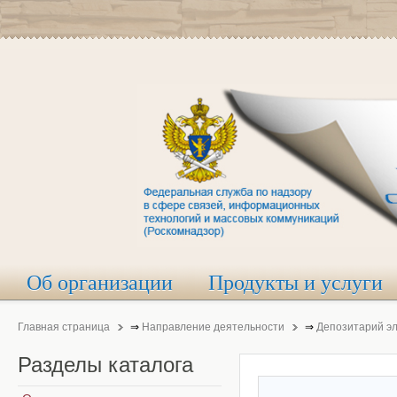
Об организации
Продукты и услуги
Главная страница
⇒
Направление деятельности
⇒
Депозитарий э
Разделы
каталога