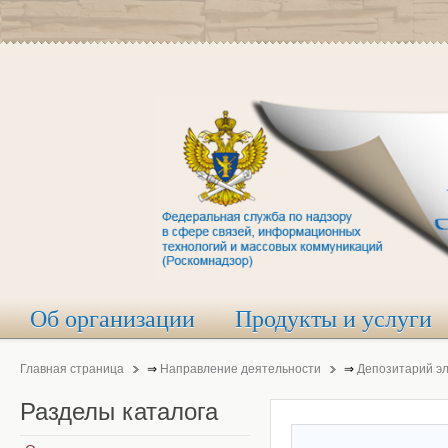
Об организации
Продукты и услуги
Главная страница
⇒
Направление деятельности
⇒
Депозитарий э
Разделы
каталога