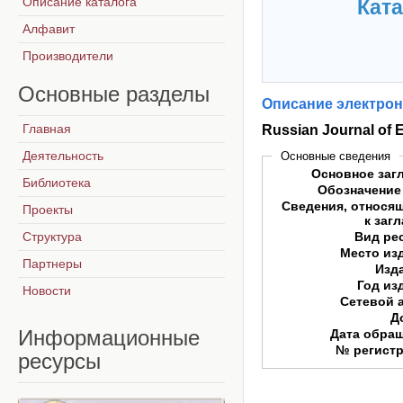
Описание каталога
Ката
Алфавит
Производители
Основные
разделы
Описание электрон
Главная
Russian Journal of
Деятельность
Основные сведения
Основное заг
Библиотека
Обозначение
Сведения, относя
Проекты
к заг
Структура
Вид ре
Место из
Партнеры
Изд
Год из
Новости
Сетевой 
Д
Информационные
Дата обра
№ регист
ресурсы