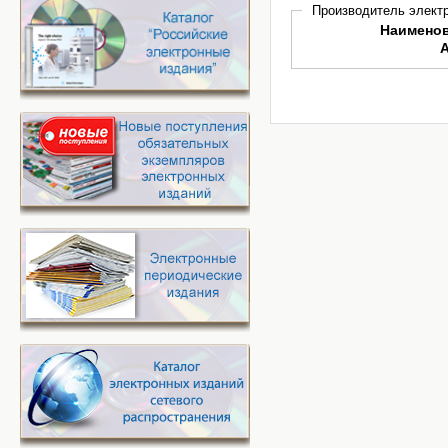
Производитель электр
Наимено