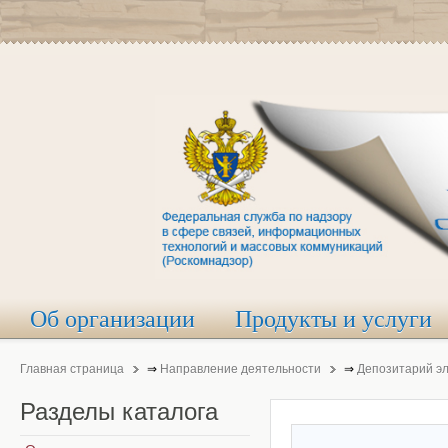
Об организации
Продукты и услуги
Главная страница
⇒
Направление деятельности
⇒
Депозитарий э
Разделы
каталога