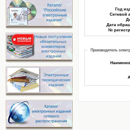
Год из
Сетевой 
Д
Дата обра
№ регист
Производитель электр
Наимено