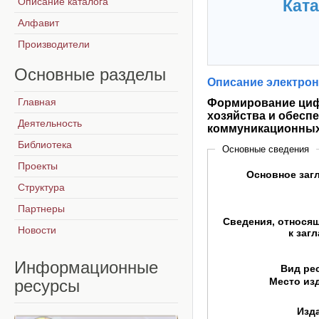
Описание каталога
Ката
Алфавит
Производители
Основные
разделы
Описание электрон
Главная
Формирование циф
хозяйства и обесп
Деятельность
коммуникационных
Библиотека
Основные сведения
Проекты
Основное заг
Структура
Партнеры
Сведения, относя
Новости
к заг
Информационные
Вид ре
Место из
ресурсы
Изд