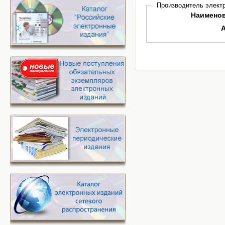
Производитель электр
Наимено