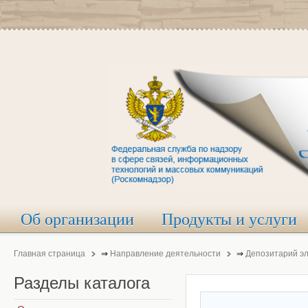
Об организации
Продукты и услуги
Главная страница
⇒
Направление деятельности
⇒
Депозитарий э
Разделы
каталога