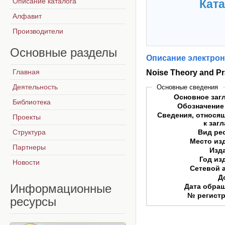
Описание каталога
Ката
Алфавит
Производители
Основные
разделы
Описание электрон
Главная
Noise Theory and Pr
Деятельность
Основные сведения
Основное заг
Библиотека
Обозначение
Сведения, относя
Проекты
к заг
Структура
Вид ре
Место из
Партнеры
Изд
Год из
Новости
Сетевой 
Д
Информационные
Дата обра
№ регист
ресурсы