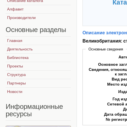
Описание каталога
Ката
Алфавит
Производители
Основные
разделы
Описание электрон
Главная
Великобритания: с
Деятельность
Основные сведения
Авт
Библиотека
Основное заг
Проекты
Сведения, относя
к заг
Структура
Вид ре
Партнеры
Место из
Новости
Изд
Год из
Сетевой 
Информационные
Д
ресурсы
Дата обра
№ регист