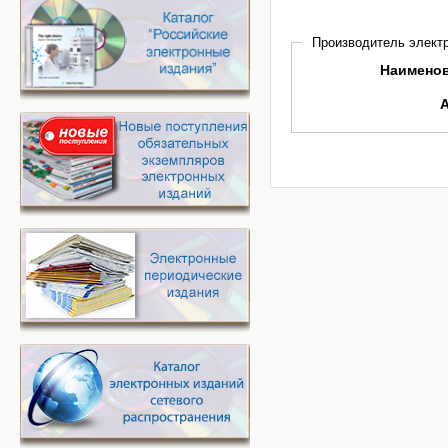
Производитель электр
Наимено