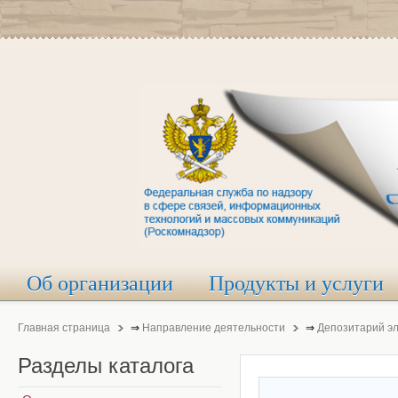
Об организации
Продукты и услуги
Главная страница
⇒
Направление деятельности
⇒
Депозитарий э
Разделы
каталога