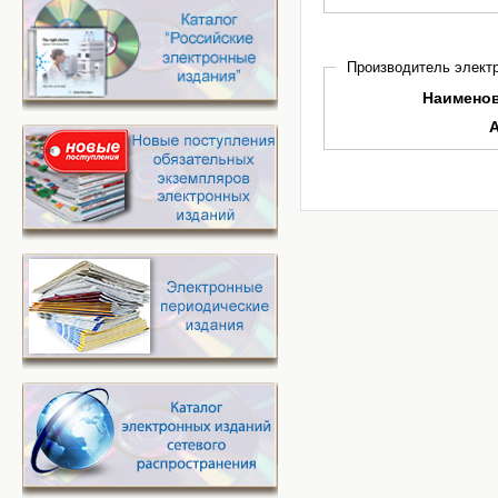
Производитель электр
Наимено