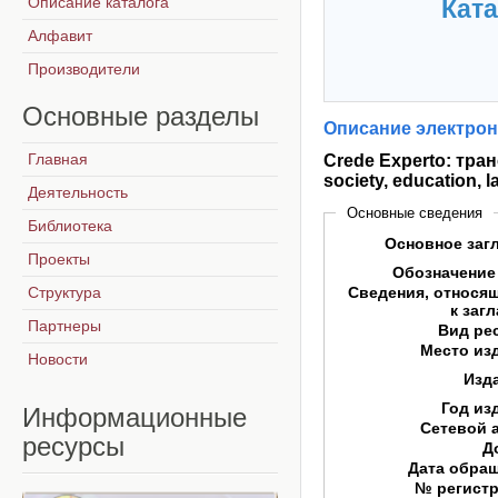
Описание каталога
Ката
Алфавит
Производители
Основные
разделы
Описание электрон
Главная
Crede Experto: тран
society, education, 
Деятельность
Основные сведения
Библиотека
Основное заг
Проекты
Обозначение
Структура
Сведения, относя
к заг
Партнеры
Вид ре
Место из
Новости
Изд
Год из
Информационные
Сетевой 
ресурсы
Д
Дата обра
№ регист