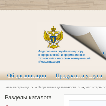
Об организации
Продукты и услуги
Главная страница
⇒
Направление деятельности
⇒
Депозитарий э
Разделы
каталога