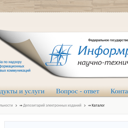
дукты и услуги
Вопрос - ответ
Конт
льности
⇒
Депозитарий электронных изданий
⇒
Каталог