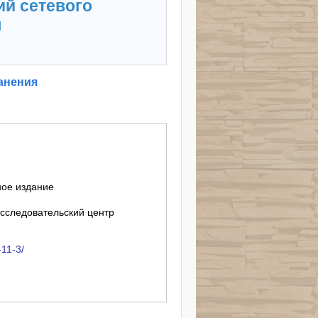
ий сетевого
я
анения
ное издание
следовательский центр
-11-3/