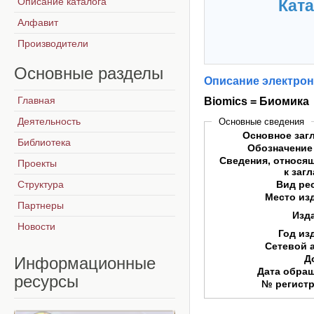
Описание каталога
Ката
Алфавит
Производители
Основные
разделы
Описание электрон
Главная
Biomics = Биомика
Деятельность
Основные сведения
Основное заг
Библиотека
Обозначение
Сведения, относя
Проекты
к заг
Структура
Вид ре
Место из
Партнеры
Изд
Новости
Год из
Сетевой 
Д
Информационные
Дата обра
ресурсы
№ регист