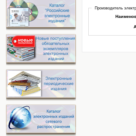
Производитель электр
Наимено