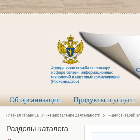
Об организации
Продукты и услуги
Главная страница
⇒
Направление деятельности
⇒
Депозитарий э
Разделы
каталога