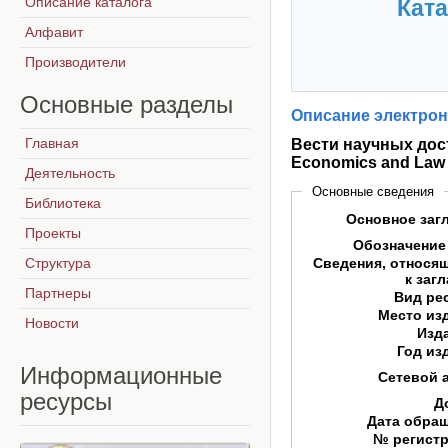
Описание каталога
Ката
Алфавит
Производители
Основные
разделы
Описание электрон
Главная
Вести научных дост
Economics and Law
Деятельность
Основные сведения
Библиотека
Основное заг
Проекты
Обозначение
Структура
Сведения, относя
к заг
Партнеры
Вид ре
Место из
Новости
Изд
Год из
Информационные
Сетевой 
ресурсы
Д
Дата обра
№ регист