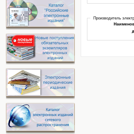
Производитель электр
Наимено