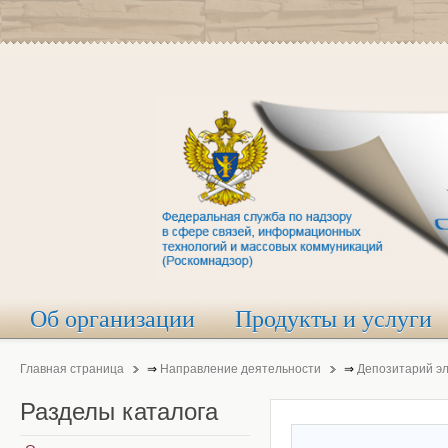
Об организации
Продукты и услуги
Главная страница
⇒
Направление деятельности
⇒
Депозитарий э
Разделы
каталога