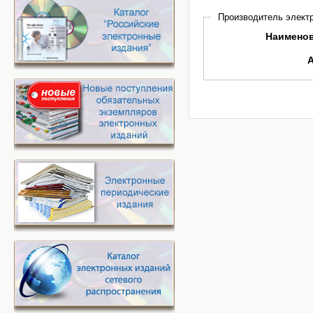
Производитель электр
Наимено