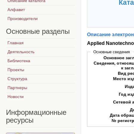
Описание каталога
Ката
Алфавит
Производители
Основные
разделы
Описание электрон
Главная
Applied Nanotechno
Деятельность
Основные сведения
Основное заг
Библиотека
Сведения, относя
к заг
Проекты
Вид ре
Структура
Место из
Изд
Партнеры
Год из
Новости
Сетевой 
Д
Информационные
Дата обра
ресурсы
№ регист