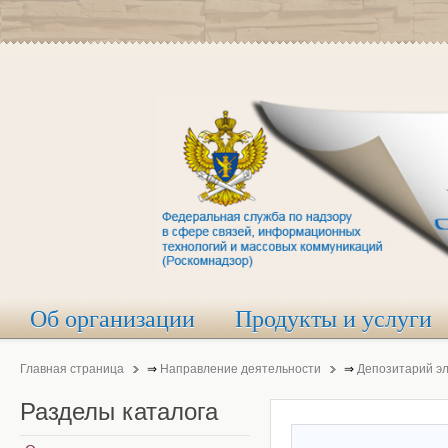
Об организации
Продукты и услуги
Главная страница
⇒
Направление деятельности
⇒
Депозитарий э
Разделы
каталога