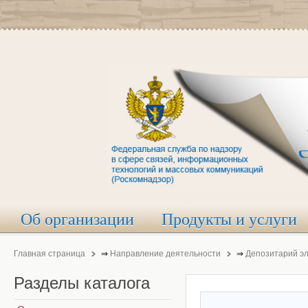
Об организации
Продукты и услуги
Главная страница
⇒
Направление деятельности
⇒
Депозитарий э
Разделы
каталога