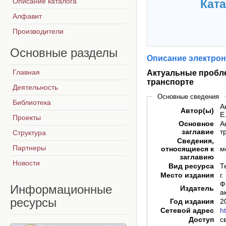
Описание каталога
Ката
Алфавит
Производители
Основные
разделы
Описание электрон
Главная
Актуальные пробл
транспорте
Деятельность
Основные сведения
Библиотека
А
Автор(ы)
Е.
Проекты
Основное
А
заглавие
т
Структура
Сведения,
Партнеры
относящиеся к
м
заглавию
Новости
Вид ресурса
Т
Место издания
г
Ф
Информационные
Издатель
а
ресурсы
Год издания
2
Сетевой адрес
h
Доступ
с