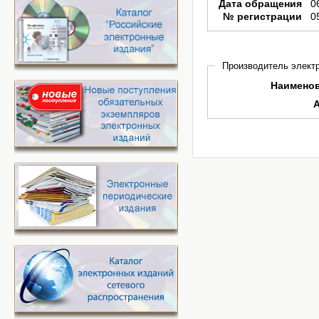
Дата обращения
0
№ регистрации
0
Производитель электр
Наимено