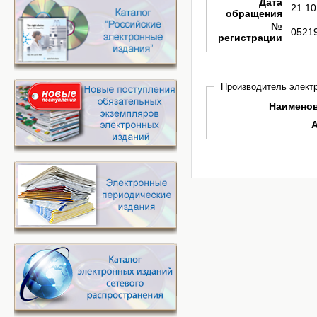
Дата
21.10
обращения
№
0521
регистрации
Производитель электр
Наимено