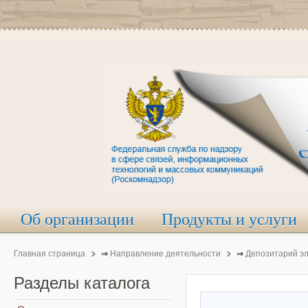
Об организации
Продукты и услуги
Главная страница
⇒
Направление деятельности
⇒
Депозитарий э
Разделы
каталога