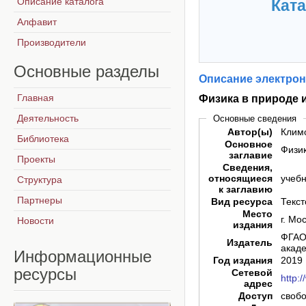
Описание каталога
Ката
Алфавит
Производители
Основные
разделы
Описание электрон
Главная
Физика в природе 
Деятельность
Основные сведения
Автор(ы)
Климо
Библиотека
Основное
Физик
заглавие
Проекты
Сведения,
относящиеся
учебн
Структура
к заглавию
Партнеры
Вид ресурса
Текст
Место
г. Мо
Новости
издания
ФГАОУ
Издатель
акад
Информационные
Год издания
2019
ресурсы
Сетевой
http:
адрес
Доступ
своб