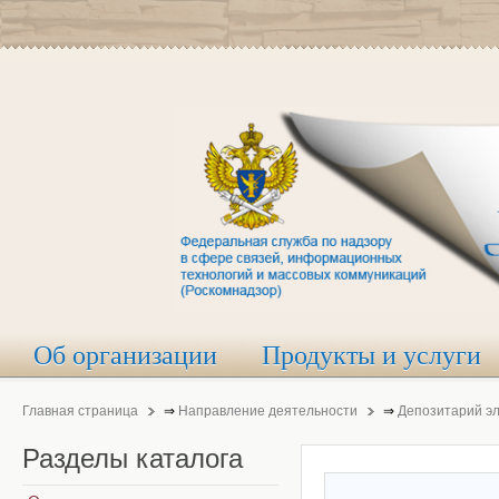
Об организации
Продукты и услуги
Главная страница
⇒
Направление деятельности
⇒
Депозитарий э
Разделы
каталога