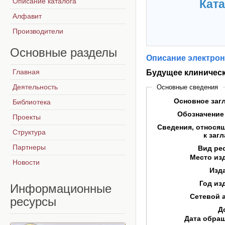
Описание каталога
Ката
Алфавит
Производители
Основные
разделы
Описание электрон
Главная
Будущее клинической
Деятельность
Основные сведения
Основное заг
Библиотека
Обозначение
Проекты
Сведения, относя
Структура
к заг
Партнеры
Вид ре
Место из
Новости
Изд
Год из
Информационные
Сетевой 
ресурсы
Д
Дата обра