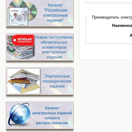
Производитель электр
Наимено