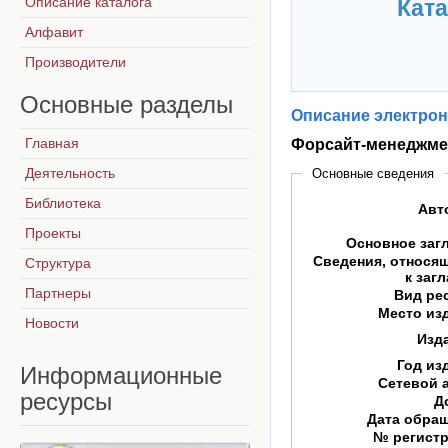
Описание каталога
Ката
Алфавит
Производители
Основные
разделы
Описание электрон
Главная
Форсайт-менеджме
Деятельность
Основные сведения
Библиотека
Авт
Проекты
Основное заг
Сведения, относя
Структура
к заг
Партнеры
Вид ре
Место из
Новости
Изд
Год из
Информационные
Сетевой 
ресурсы
Д
Дата обра
№ регист