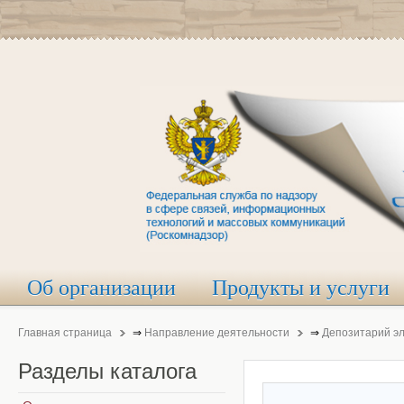
Об организации
Продукты и услуги
Главная страница
⇒
Направление деятельности
⇒
Депозитарий э
Разделы
каталога