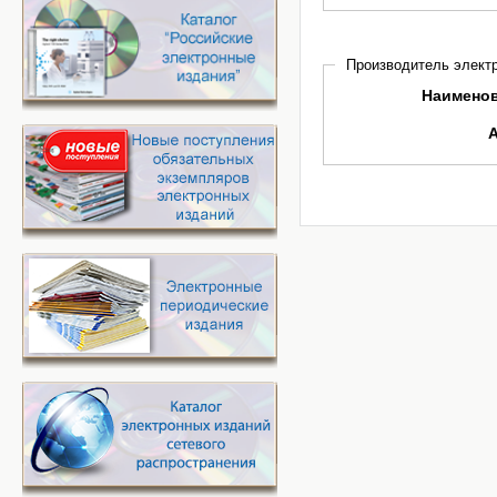
Производитель электр
Наимено