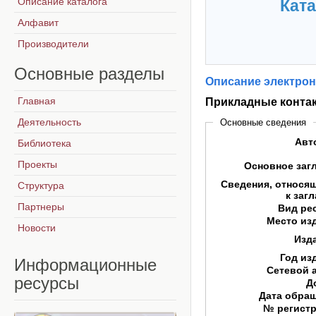
Описание каталога
Ката
Алфавит
Производители
Основные
разделы
Описание электрон
Главная
Прикладные конта
Деятельность
Основные сведения
Авт
Библиотека
Проекты
Основное заг
Сведения, относя
Структура
к заг
Партнеры
Вид ре
Место из
Новости
Изд
Год из
Информационные
Сетевой 
ресурсы
Д
Дата обра
№ регист