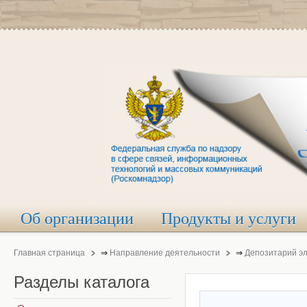
Об организации
Продукты и услуги
Главная страница
⇒
Направление деятельности
⇒
Депозитарий э
Разделы
каталога