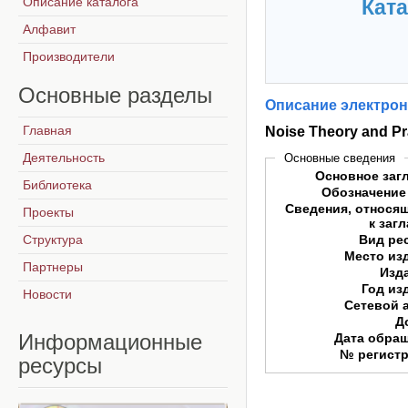
Описание каталога
Ката
Алфавит
Производители
Основные
разделы
Описание электрон
Главная
Noise Theory and Pr
Деятельность
Основные сведения
Основное заг
Библиотека
Обозначение
Сведения, относя
Проекты
к заг
Структура
Вид ре
Место из
Партнеры
Изд
Год из
Новости
Сетевой 
Д
Информационные
Дата обра
№ регист
ресурсы