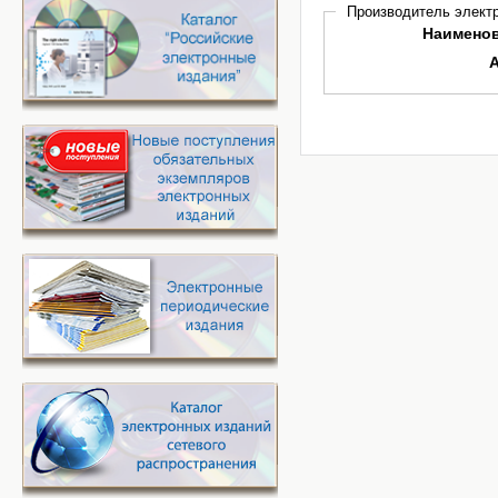
Производитель электр
Наимено