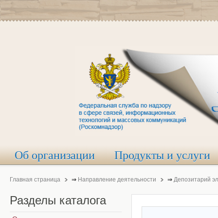
Об организации
Продукты и услуги
Главная страница
⇒
Направление деятельности
⇒
Депозитарий э
Разделы
каталога