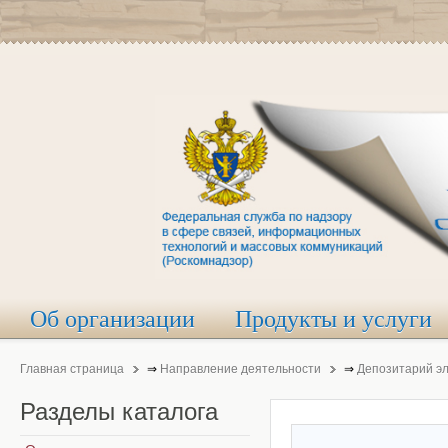
Об организации
Продукты и услуги
Главная страница
⇒
Направление деятельности
⇒
Депозитарий э
Разделы
каталога