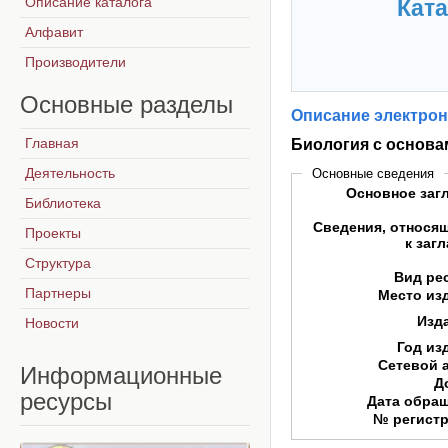
Описание каталога
Ката
Алфавит
Производители
Основные
разделы
Описание электрон
Главная
Биология с основа
Деятельность
Основные сведения
Основное заг
Библиотека
Сведения, относя
Проекты
к заг
Структура
Вид ре
Партнеры
Место из
Изд
Новости
Год из
Сетевой 
Информационные
Д
ресурсы
Дата обра
№ регист