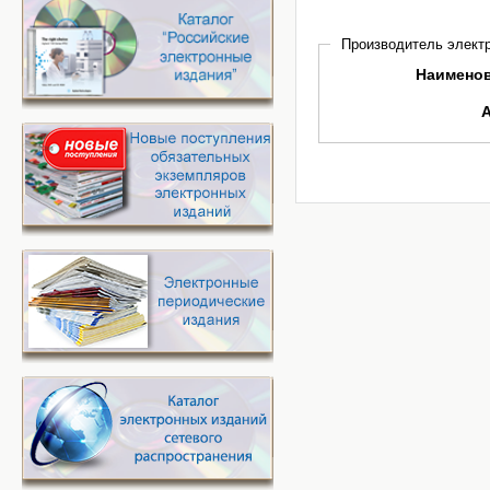
Производитель электр
Наимено