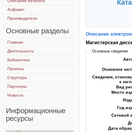
Описание каталога
Ката
Алфавит
Производители
Основные
разделы
Описание электрон
Главная
Магистерская дисс
Деятельность
Основные сведения
Авт
Библиотека
Проекты
Основное заг
Сведения, относя
Структура
к заг
Партнеры
Вид ре
Место из
Новости
Изд
Год из
Информационные
Сетевой 
ресурсы
Д
Дата обра