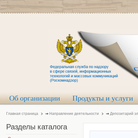
Об организации
Продукты и услуги
Главная страница
⇒
Направление деятельности
⇒
Депозитарий э
Разделы
каталога