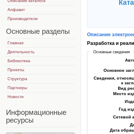
Описание каталога
Ката
Алфавит
Производители
Основные
разделы
Описание электрон
Главная
Разработка и реал
Деятельность
Основные сведения
Авт
Библиотека
Проекты
Основное заг
Сведения, относя
Структура
к заг
Партнеры
Вид ре
Место из
Новости
Изд
Год из
Информационные
Сетевой 
ресурсы
Д
Дата обра