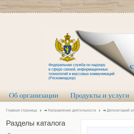
Об организации
Продукты и услуги
Главная страница
⇒
Направление деятельности
⇒
Депозитарий э
Разделы
каталога